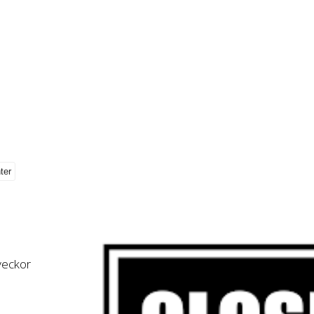
 veckor
,