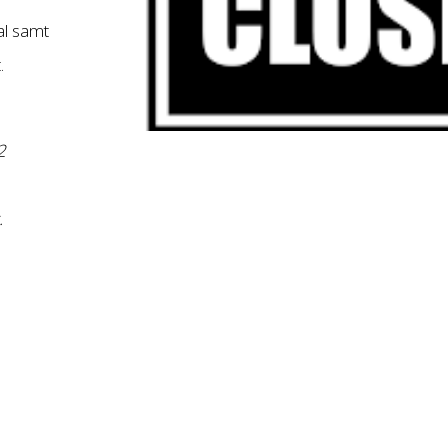
al samt
.
2
.