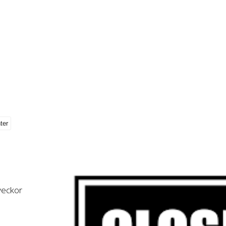
 veckor
,