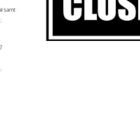
al samt
.
2
.