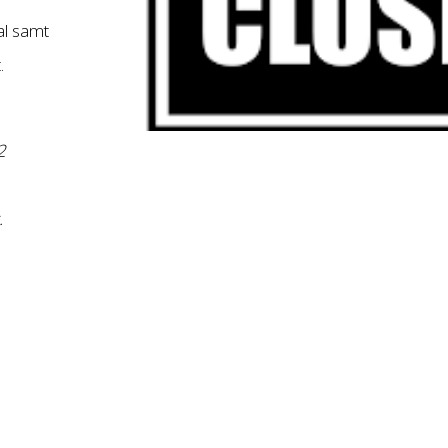
al samt
.
2
.