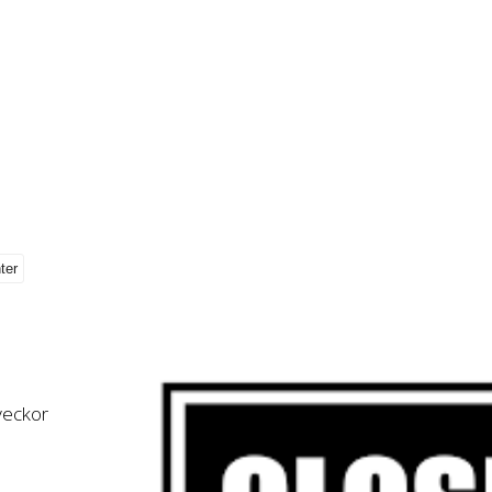
 veckor
,