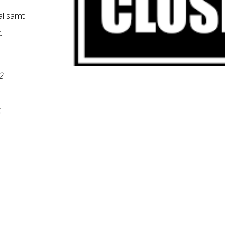
al samt
.
2
.