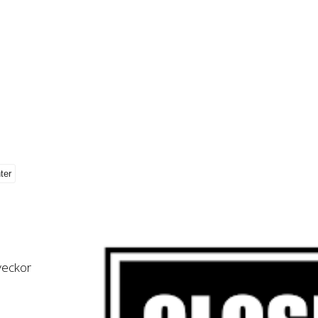
 veckor
,