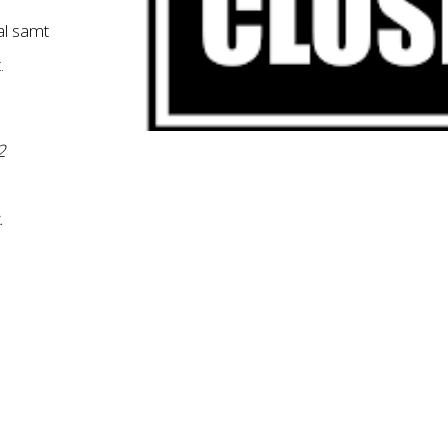
al samt
.
2
.