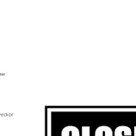
 veckor
,