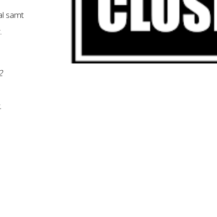
al samt
.
2
.