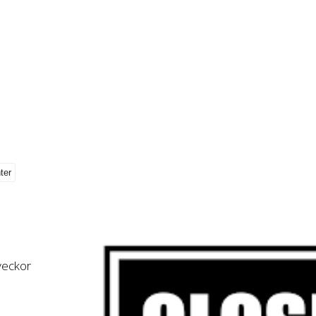
 veckor
,