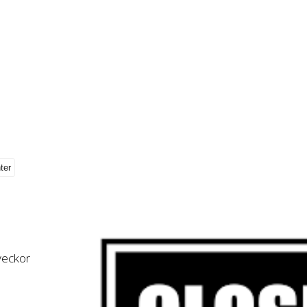
 veckor
,