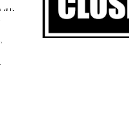
al samt
.
2
.