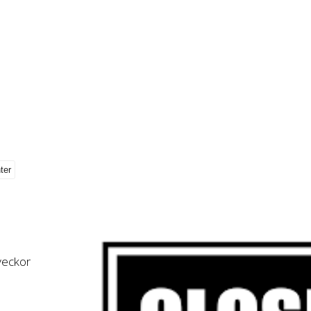
 veckor
,