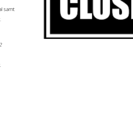
al samt
.
2
.