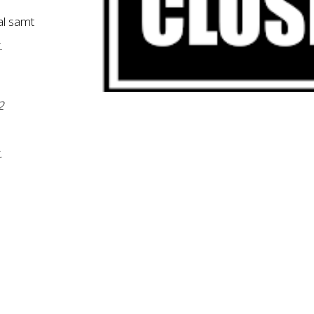
al samt
.
2
.