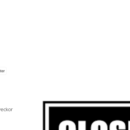
 veckor
,