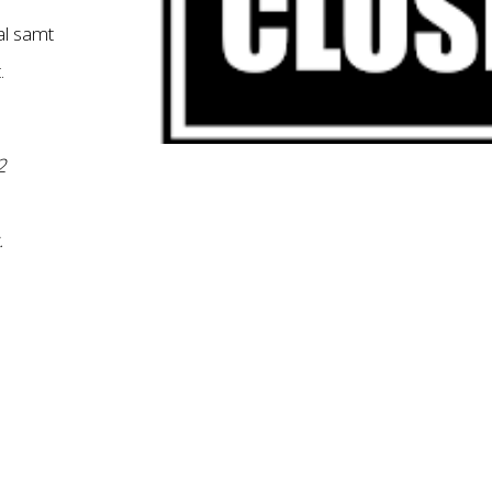
al samt
.
2
.