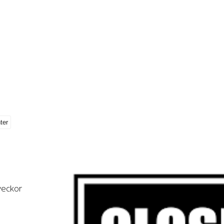
 veckor
,